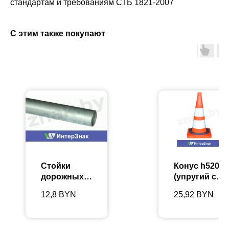
стандартам и требованиям СТБ 1821-2007
С этим также покупают
Стойки
Конус h520
дорожных
(упругий с
знаков, 57
утяжеление
12,8
BYN
25,92
BYN
мм
м) и 2
отражающи
ми