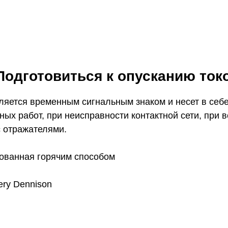
Подготовиться к опусканию то
вляется временным сигнальным знаком и несет в се
ых работ, при неисправности контактной сети, при 
с отражателями.
кованная горячим способом
ry Dennison