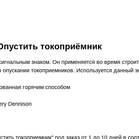
Опустить токоприёмник
сигнальным знаком. Он применяется во время строит
в опускании токоприемников. Используется данный з
кованная горячим способом
ry Dennison
тить токоприемник" под заказ от 1 до 10 дней в со