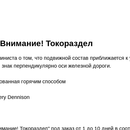
 Внимание! Токораздел
ниста о том, что подвижной состав приближается к у
 знак перпендикулярно оси железной дороги.
кованная горячим способом
ry Dennison
мание! Токораздел" под заказ от 1 до 10 дней в соо