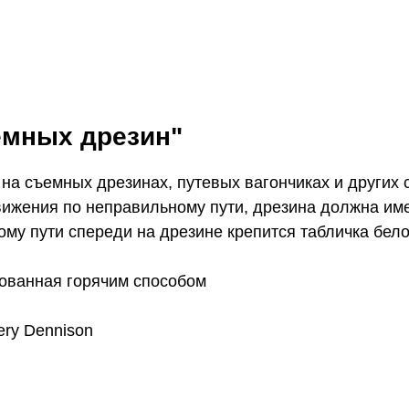
ёмных дрезин"
на съемных дрезинах, путевых вагончиках и других
вижения по неправильному пути, дрезина должна имет
у пути спереди на дрезине крепится табличка белого
кованная горячим способом
ry Dennison