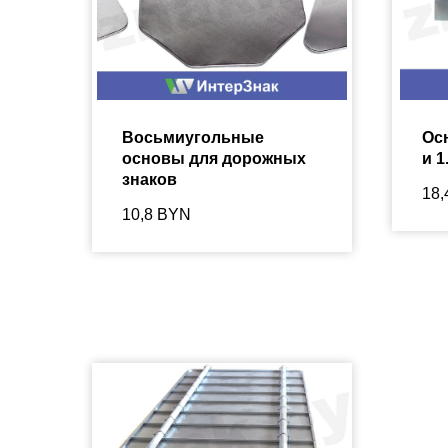
Восьмиугольные
Осн
основы для дорожных
и 1
знаков
18,
10,8
BYN