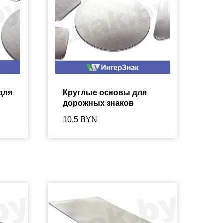
для
Круглые основы для
дорожных знаков
10,5
BYN